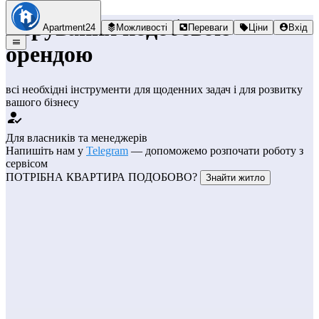
Керування подобовою
Apartment24
Можливості
Переваги
Ціни
Вхід
орендою
всі необхідні інструменти для
щоденних задач
і для
розвитку
вашого бізнесу
Для власників та менеджерів
Напишіть нам у
Telegram
— допоможемо розпочати роботу з
сервісом
ПОТРІБНА КВАРТИРА ПОДОБОВО?
Знайти житло